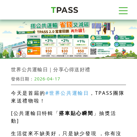
世界公共運輸日｜分享心得送好禮
發佈日期：
2026-04-17
今天是首屆的
#世界公共運輸日
，TPASS團隊
來送禮物啦！
[公共運輸日特輯「
搭車貼心瞬間
」抽獎活
動]
生活從來不缺美好，只是缺少發現 ，你有沒