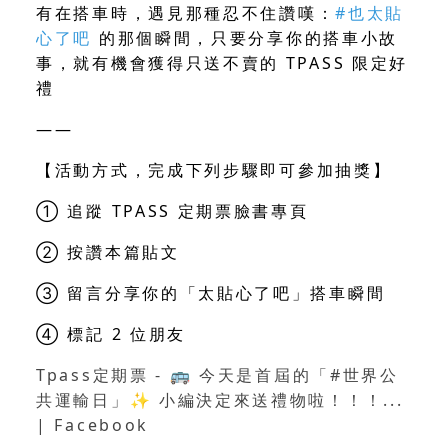
有在搭車時，遇見那種忍不住讚嘆：
#也太貼
心了吧
的那個瞬間，只要分享你的搭車小故
事，就有機會獲得只送不賣的 TPASS 限定好
禮
——
【活動方式，完成下列步驟即可參加抽獎】
① 追蹤 TPASS 定期票臉書專頁
② 按讚本篇貼文
③ 留言分享你的「太貼心了吧」搭車瞬間
④ 標記 2 位朋友
Tpass定期票 - 🚌 今天是首屆的「#世界公
共運輸日」✨ 小編決定來送禮物啦！！！...
| Facebook