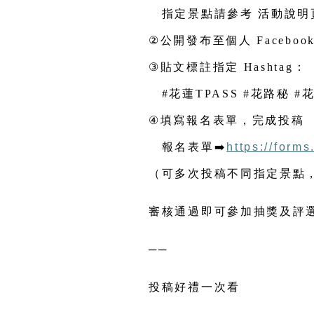
📍
參加方式
①
前往指定景點，拍1張景點
指定景點請參考
活動說明
②
公開發布至個人 Facebook／
③
貼文標註指定 Hashtag：
#花蓮TPASS #花路秘 #
④
填寫報名表單，完成投稿
報名表單
➡️
https://form
（可多次投稿不同指定景點
審核通過即可參加抽獎及評
──