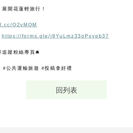
S 展開花蓮輕旅行！
url.cc/Q2vMQM
｜
https://forms.gle/j9YuLmz33oPxypb37
得追蹤粉絲專頁
🛎️
點 #公共運輸旅遊 #投稿拿好禮
回列表