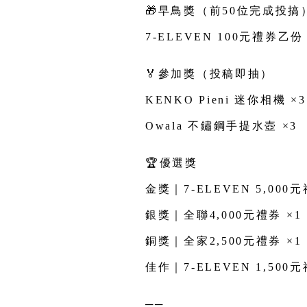
投稿好禮一次看
🎁
早鳥獎（
前50位完成投搞
7-ELEVEN 100
元禮券乙份
🏅
參加獎（投稿即抽）
KENKO Pieni
迷你相機 ×3
Owala 不鏽鋼手提水壺 ×3
🏆
優選獎
金獎｜
7-ELEVEN
5,000
元
銀獎｜全聯4,000元禮券
×1
銅獎｜全家2,500元禮券
×1