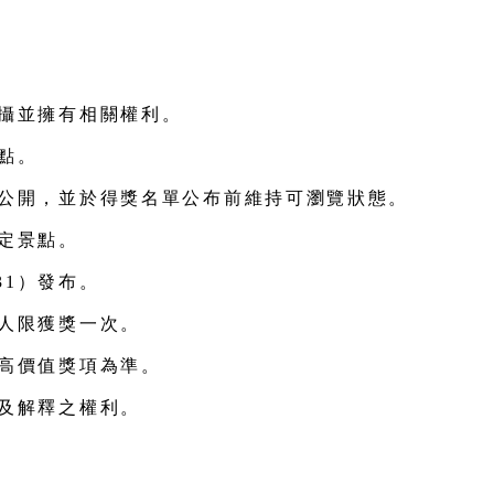
禮券 ×3
拍攝並擁有相關權利。
點。
為公開，並於得獎名單公布前維持可瀏覽狀態。
定景點。
/31）發布。
每人限獲獎一次。
較高價值獎項為準。
整及解釋之權利。