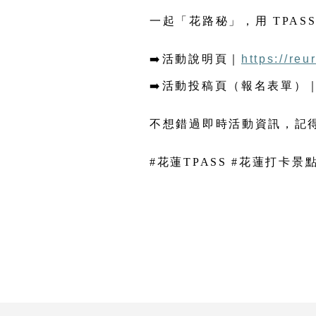
──
一起「花路秘」，用 TPAS
➡️
活動說明頁
｜
https://re
➡️
活動投稿頁（報名表單）
不想錯過即時活動資訊，記
#
花蓮TPASS #花蓮打卡景