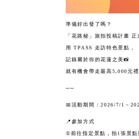
準備好出發了嗎？
「花路秘」旅拍投稿計畫 正
用 TPASS 走訪特色景點，
記錄屬於你的花蓮之美
📸
就有機會帶走最高5,000元
──
📅
活動期間：
2026/7/1
－202