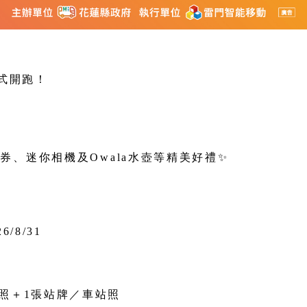
式開跑！
禮券、迷你相機及Owala水壺等精美好禮
✨
6/8/31