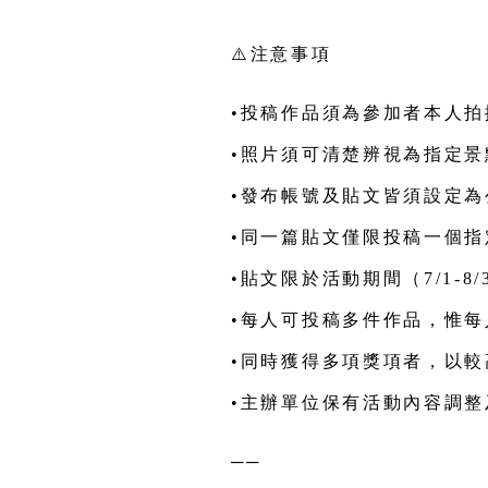
佳作｜
7-ELEVEN 1,500
元
──
⚠️
注意事項
•投稿作品須為參加者本人
•照片須可清楚辨視為指定景
•發布帳號及貼文皆須設定
•同一篇貼文僅限投稿一個指
•貼文限於活動期間（7/1-8
•每人可投稿多件作品，惟
•同時獲得多項獎項者，以
•主辦單位保有活動內容調