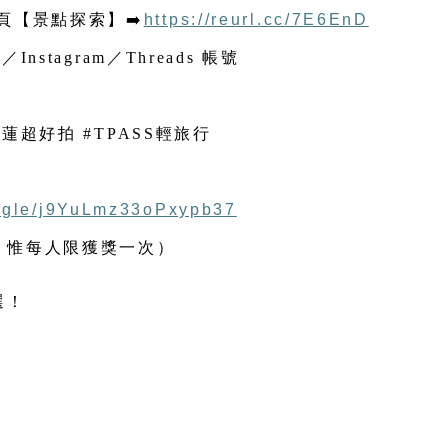
照＋1張站牌／車站照
頁【景點探索】
➡️
https://reurl.cc/7E6EnD
Instagram／Threads 帳號
花蓮超好拍 #TPASS輕旅行
s.gle/j9YuLmz33oPxypb37
，惟每人限獲獎一次）
選！