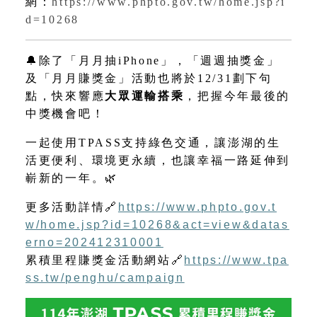
網：
https://www.phpto.gov.tw/home.jsp?i
d=10268
🔔
除了「月月抽iPhone」，「週週抽獎金」
及「月月賺獎金」活動也將於12/31劃下句
點，快來響應
大眾運輸搭乘
，把握今年最後的
中獎機會吧！
一起使用TPASS支持綠色交通，讓澎湖的生
活更便利、環境更永續，也讓幸福一路延伸到
嶄新的一年。
🌿
更多活動詳情
🔗
https://www.phpto.gov.t
w/home.jsp?id=10268&act=view&datas
erno=202412310001
累積里程賺獎金活動網站
🔗
https://www.tpa
ss.tw/penghu/campaign