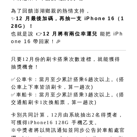
為了回饋澎湖鄉親的熱情支持，
✨
12
月最後加碼，再抽一支
iPhone 16
（
1
28G
）！
也就是說
👉
12
月將有兩位幸運兒
能把
iPh
one 16
帶回家！
🎉
只要12月份的刷卡搭乘次數達標，就能獲得
抽獎機會！
✅
公車卡：當月至少累計搭乘6趟次以上。(搭
公車上下車皆須刷卡
，算一趟次
)
✅
車船卡：當月至少累計搭乘3趟次以上。(搭
交通船刷卡1次換船票
，算一趟次
)
卡別共同計算，12月由系統抽出2名得獎者，
可獲得iPhone16 128G 手機乙支。
※中獎者將以簡訊通知並同步公告於車船處官