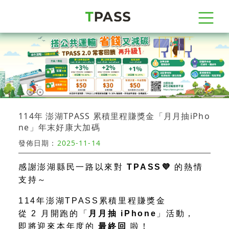
114年 澎湖TPASS 累積里程賺獎金「月月抽iPho
ne」年末好康大加碼
發佈日期：
2025-11-14
感謝澎湖縣民一路以來對
TPASS💜
的熱情
支持～
114
年澎湖
TPASS
累積里程賺獎金
從
2
月開跑的「
月月抽
iPhone
」活動，
即將迎來本年度的
最終回
啦！